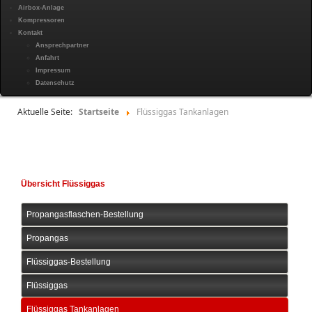
Airbox-Anlage
Kompressoren
Kontakt
Ansprechpartner
Anfahrt
Impressum
Datenschutz
Aktuelle Seite:
Startseite
Flüssiggas Tankanlagen
Übersicht Flüssiggas
Propangasflaschen-Bestellung
Propangas
Flüssiggas-Bestellung
Flüssiggas
Flüssiggas Tankanlagen