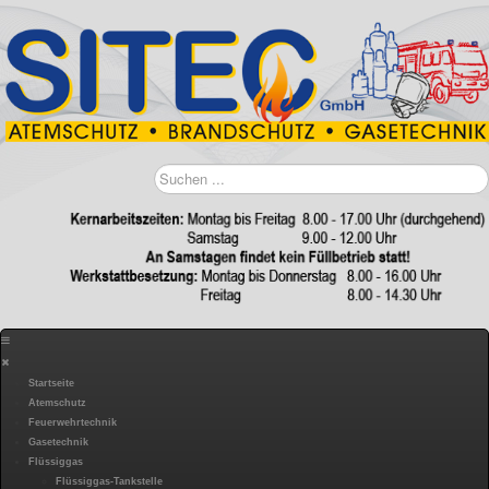
Suchen
...
Startseite
Atemschutz
Feuerwehrtechnik
Gasetechnik
Flüssiggas
Flüssiggas-Tankstelle