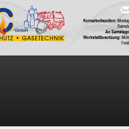
Such
...