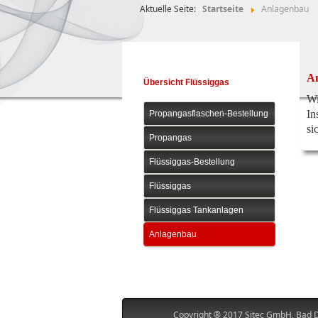
Aktuelle Seite:
Startseite
Anlagenbau
A
Übersicht Flüssiggas
Wi
In
Propangasflaschen-Bestellung
si
Propangas
Flüssiggas-Bestellung
Flüssiggas
Flüssiggas Tankanlagen
Anlagenbau
Copyright ® 2017 Sitec GmbH, Bad D