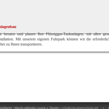
nlagenbau
r beraten und planen Ihre Flüssiggas-Tankanlagen, mit allen geset
stallation. Mit unserem eigenen Fuhrpark können wir die erforderl
cher zu Ihnen transportieren.
ürkheim • Martin Jablonka Layout u. Design •
info@sitecatemschutz.de
•