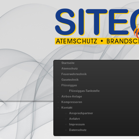
Startseite
Atemschutz
Feuerwehrtechnik
Gasetechnik
Flüssiggas
Flüssiggas-Tankstelle
Airbox-Anlage
Kompressoren
Kontakt
Ansprechpartner
Anfahrt
Impressum
Datenschutz