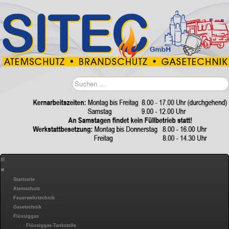
Suchen
...
Startseite
Atemschutz
Feuerwehrtechnik
Gasetechnik
Flüssiggas
Flüssiggas-Tankstelle